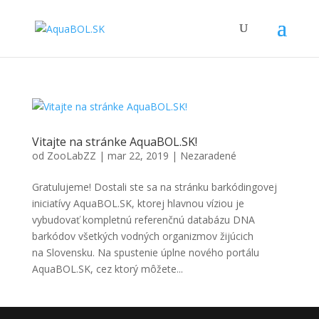
Vitajte na stránke AquaBOL.SK!
od
ZooLabZZ
|
mar 22, 2019
|
Nezaradené
Gratulujeme! Dostali ste sa na stránku barkódingovej
iniciatívy AquaBOL.SK, ktorej hlavnou víziou je
vybudovať kompletnú referenčnú databázu DNA
barkódov všetkých vodných organizmov žijúcich
na Slovensku. Na spustenie úplne nového portálu
AquaBOL.SK, cez ktorý môžete...