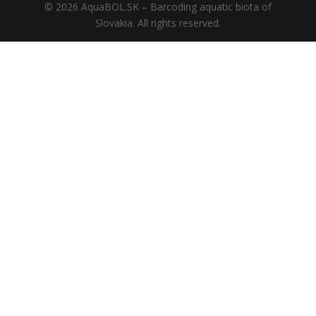
© 2026 AquaBOL.SK – Barcoding aquatic biota of
Slovakia. All rights reserved.