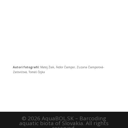
Autori fotografií:
Matej Žiak, Fedor Čiampor, Zuzana Čiamporová-
Zaťovičová, Tomáš Čejka
© 2026 AquaBOL.SK – Barcoding
aquatic biota of Slovakia. All rights