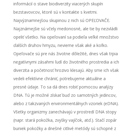
informácií o stave biodiverzity viacerých skupín
bezstavovcov, ktoré sú v kontakte s kvetmi.
Najvýznamnejšou skupinou z nich sú OPEĽOVAČE.
Najznámejšie sú včely medonosné, ale tie by nezvládli
opeliť všetko. Na opeľovaní sa podieľa veľké množstvo
ďalších druhov hmyzu, nevieme však aké a koľko.
Opeľovače sú pre nás životne dôležité, dnes však trpia
negatívnymi zásahmi ľudí do životného prostredia a ich
diverzita a početnosť hrozivo klesajú. Aby sme ich však
vedeli efektívne chrániť, potrebujeme aktuálne a
presné údaje. To sa dá dnes robiť pomocou analýzy
DNA. Tú je možné získať buď zo samotných jedincov,
alebo z takzvaných environmentálnych vzoriek (eDNA).
Všetky organizmy zanechávajú v prostredí DNA stopy
(napr. stará pokožka, zvyšky vajíčok, atď.). Stačí zopár
buniek pokožky a dnešné citlivé metódy sú schopné z