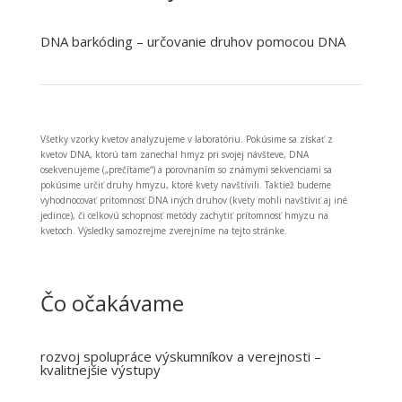
DNA barkóding – určovanie druhov pomocou DNA
Všetky vzorky kvetov analyzujeme v laboratóriu. Pokúsime sa získať z
kvetov DNA, ktorú tam zanechal hmyz pri svojej návšteve, DNA
osekvenujeme („prečítame“) a porovnaním so známymi sekvenciami sa
pokúsime určiť druhy hmyzu, ktoré kvety navštívili. Taktiež budeme
vyhodnocovať prítomnosť DNA iných druhov (kvety mohli navštíviť aj iné
jedince), či celkovú schopnosť metódy zachytiť prítomnosť hmyzu na
kvetoch. Výsledky samozrejme zverejníme na tejto stránke.
Čo očakávame
rozvoj spolupráce výskumníkov a verejnosti –
kvalitnejšie výstupy