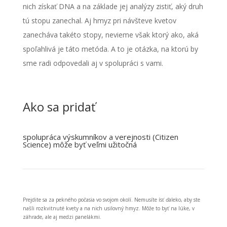
nich získať DNA a na základe jej analýzy zistiť, aký druh
tú stopu zanechal. Aj hmyz pri návšteve kvetov
zanecháva takéto stopy, nevieme však ktorý ako, aká
spoľahlivá je táto metóda. A to je otázka, na ktorú by
sme radi odpovedali aj v spolupráci s vami.
Ako sa pridať
spolupráca výskumníkov a verejnosti (Citizen
Science) môže byť veľmi užitočná
Prejdite sa za pekného počasia vo svojom okolí. Nemusíte ísť ďaleko, aby ste
našli rozkvitnuté kvety a na nich usilovný hmyz. Môže to byť na lúke, v
záhrade, ale aj medzi panelákmi.