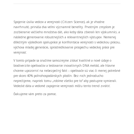
Spojenie úsilia vedcov a verejnosti (Citizen Science), ak je vhodne
navrhnuté, prináša dva veľmi významné benefity. Prvotným zmyslom je
zozbieranie väčšieho množstva dát, ako keby dáta zbierali len výskumníci, a
následne generovanie robustnejších a relevantnejších výstupov. Nemenej
dôležitým výsledkom spolupráce je konfrontácia verejnosti s vedeckou prácou,
výchova mladej generácie, sprostredkovanie prospechu vedeckej práce pre
verejnosť.
V tomto prípade sa snažíme samozrejme získať kvalitné a nové údaje o
biodiverzite opeľovačov a testovanie inovatívnych DNA metód, ale hlavne
chceme upozorniť na nebezpečný fakt – opeľovače sú viac či menej potrebné
pre skoro 40% poľnohospodárskych plodín. Bez nich jednoducho
neprežijeme, napriek tomu „robíme všetko pre to“ aby postupne vymierali.
Vedecké dáta a vedomé zapojenie verejnosti môžu tento trend zvrátiť.
Ďakujeme vám preto za pomoc.