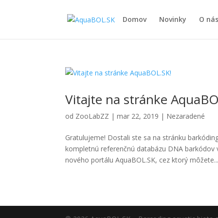
Domov
Novinky
O ná
Vitajte na stránke AquaBO
od
ZooLabZZ
|
mar 22, 2019
|
Nezaradené
Gratulujeme! Dostali ste sa na stránku barkóding
kompletnú referenčnú databázu DNA barkódov vš
nového portálu AquaBOL.SK, cez ktorý môžete..