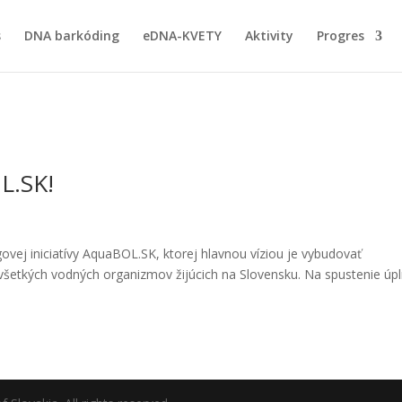
s
DNA barkóding
eDNA-KVETY
Aktivity
Progres
L.SK!
ovej iniciatívy AquaBOL.SK, ktorej hlavnou víziou je vybudovať
etkých vodných organizmov žijúcich na Slovensku. Na spustenie úp
.