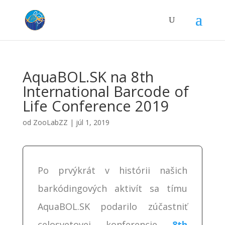
AquaBOL.SK na 8th
International Barcode of
Life Conference 2019
od
ZooLabZZ
|
júl 1, 2019
Po prvýkrát v histórii našich
barkódingových aktivít sa tímu
AquaBOL.SK podarilo zúčastniť
celosvetovej konferencie
8th